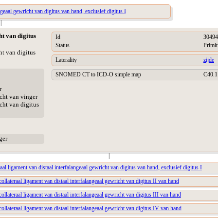
ngeaal gewricht van digitus van hand, exclusief digitus I
|
ht van digitus
Id
30494
Status
Primit
ht van digitus
Laterality
zijde
SNOMED CT to ICD-O simple map
C40.1
r
icht van vinger
icht van digitus
ger
|
raal ligament van distaal interfalangeaal gewricht van digitus van hand, exclusief digitus I
collateraal ligament van distaal interfalangeaal gewricht van digitus II van hand
collateraal ligament van distaal interfalangeaal gewricht van digitus III van hand
collateraal ligament van distaal interfalangeaal gewricht van digitus IV van hand