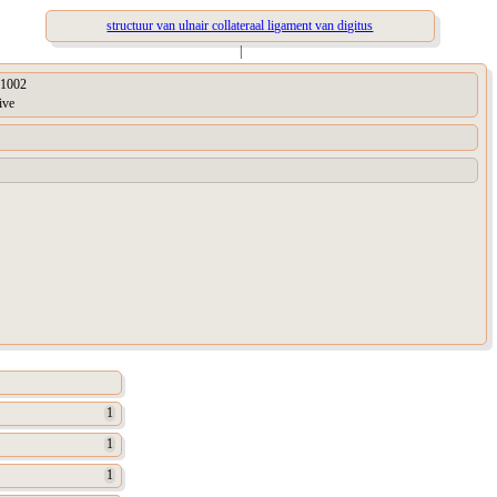
structuur van ulnair collateraal ligament van digitus
|
1002
ive
1
1
1