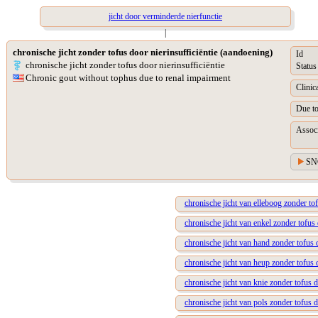
jicht door verminderde nierfunctie
|
chronische jicht zonder tofus door nierinsufficiëntie (aandoening)
Id
chronische jicht zonder tofus door nierinsufficiëntie
Status
Chronic gout without tophus due to renal impairment
Clinic
Due t
Assoc
SN
chronische jicht van elleboog zonder tof
chronische jicht van enkel zonder tofus 
chronische jicht van hand zonder tofus 
chronische jicht van heup zonder tofus 
chronische jicht van knie zonder tofus d
chronische jicht van pols zonder tofus d