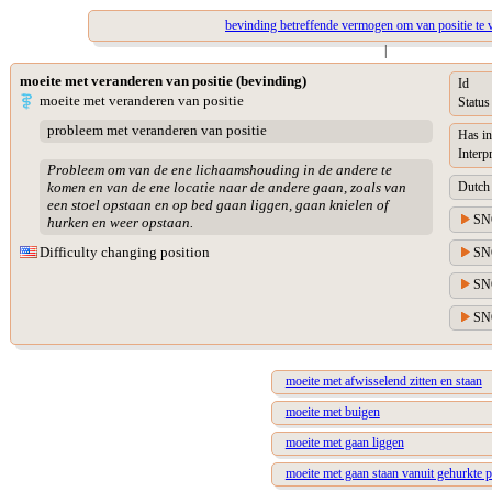
bevinding betreffende vermogen om van positie te 
|
moeite met veranderen van positie (bevinding)
Id
moeite met veranderen van positie
Status
probleem met veranderen van positie
Has in
Interp
Probleem om van de ene lichaamshouding in de andere te
Dutch 
komen en van de ene locatie naar de andere gaan, zoals van
een stoel opstaan en op bed gaan liggen, gaan knielen of
SN
hurken en weer opstaan.
Difficulty changing position
SNO
SNO
SNO
moeite met afwisselend zitten en staan
moeite met buigen
moeite met gaan liggen
moeite met gaan staan vanuit gehurkte p