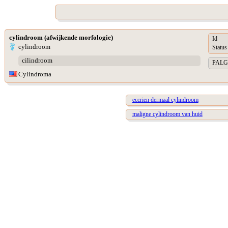
cylindroom (afwijkende morfologie)
Id
cylindroom
Status
cilindroom
PALGA 
Cylindroma
eccrien dermaal cylindroom
maligne cylindroom van huid