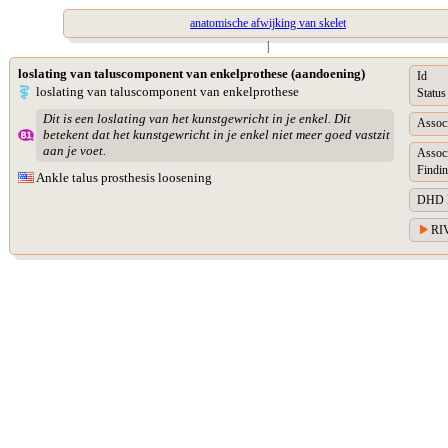
anatomische afwijking van skelet
|
loslating van taluscomponent van enkelprothese (aandoening)
Id
loslating van taluscomponent van enkelprothese
Status
Dit is een loslating van het kunstgewricht in je enkel. Dit
Associ
betekent dat het kunstgewricht in je enkel niet meer goed vastzit
aan je voet.
Assoc
Findin
Ankle talus prosthesis loosening
DHD Di
RIV