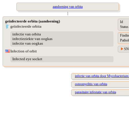
aandoening van orbita
|
geïnfecteerde orbita (aandoening)
Id
geïnfecteerde orbita
Status
infectie van orbita
Findin
infectieziekte van oogkas
Pathol
infectie van oogkas
SN
Infection of orbit
Infected eye socket
infectie van orbita door Mycobacterium
osteomyelitis van orbita
parasitaire infestatie van orbita