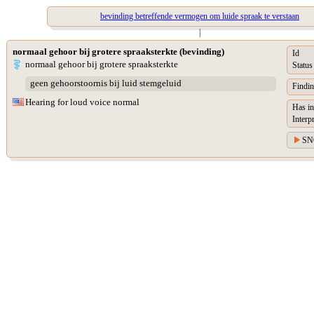
bevinding betreffende vermogen om luide spraak te verstaan
|
normaal gehoor bij grotere spraaksterkte (bevinding)
Id
normaal gehoor bij grotere spraaksterkte
Status
geen gehoorstoornis bij luid stemgeluid
Findin
Hearing for loud voice normal
Has in
Interp
SN