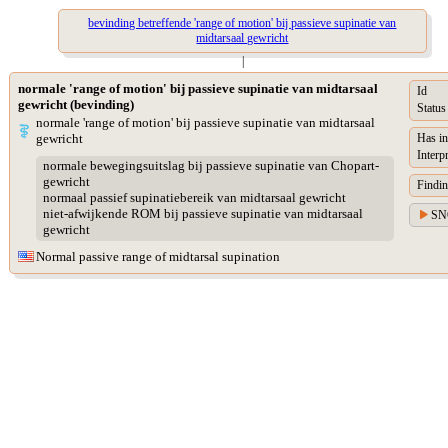
bevinding betreffende 'range of motion' bij passieve supinatie van
midtarsaal gewricht
|
normale 'range of motion' bij passieve supinatie van midtarsaal
Id
gewricht (bevinding)
Status
normale 'range of motion' bij passieve supinatie van midtarsaal
gewricht
Has in
Interp
normale bewegingsuitslag bij passieve supinatie van Chopart-
gewricht
Findin
normaal passief supinatiebereik van midtarsaal gewricht
niet-afwijkende ROM bij passieve supinatie van midtarsaal
SN
gewricht
Normal passive range of midtarsal supination