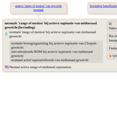
actieve 'range of motion' van gewricht
bevinding betreffende 
normaal
|
normale 'range of motion' bij actieve supinatie van midtarsaal
Id
gewricht (bevinding)
Status
normale 'range of motion' bij actieve supinatie van midtarsaal
gewricht
Has in
Interp
normale bewegingsuitslag bij actieve supinatie van Chopart-
gewricht
Findin
niet-afwijkende ROM bij actieve supinatie van midtarsaal
gewricht
SN
normaal actief supinatiebereik van midtarsaal gewricht
Normal active range of midtarsal supination