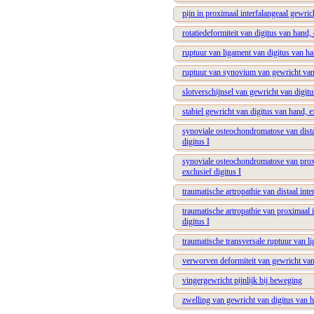
pijn in proximaal interfalangeaal gewric
rotatiedeformiteit van digitus van hand, 
ruptuur van ligament van digitus van han
ruptuur van synovium van gewricht van d
slotverschijnsel van gewricht van digitu
stabiel gewricht van digitus van hand, ex
synoviale osteochondromatose van distaa
digitus I
synoviale osteochondromatose van proxi
exclusief digitus I
traumatische artropathie van distaal int
traumatische artropathie van proximaal i
digitus I
traumatische transversale ruptuur van li
verworven deformiteit van gewricht van 
vingergewricht pijnlijk bij beweging
zwelling van gewricht van digitus van ha