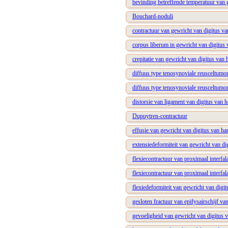
bevinding betreffende temperatuur van g
Bouchard-noduli
contractuur van gewricht van digitus van
corpus liberum in gewricht van digitus v
crepitatie van gewricht van digitus van h
diffuus type tenosynoviale reusceltumo
diffuus type tenosynoviale reusceltumo
distorsie van ligament van digitus van h
Dupuytren-contractuur
effusie van gewricht van digitus van han
extensiedeformiteit van gewricht van di
flexiecontractuur van proximaal interfal
flexiecontractuur van proximaal interfa
flexiedeformiteit van gewricht van digi
gesloten fractuur van epifysairschijf van
gevoeligheid van gewricht van digitus va