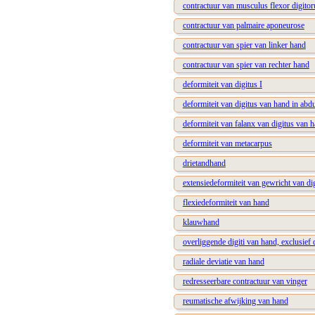
contractuur van musculus flexor digitor
contractuur van palmaire aponeurose
contractuur van spier van linker hand
contractuur van spier van rechter hand
deformiteit van digitus I
deformiteit van digitus van hand in abd
deformiteit van falanx van digitus van 
deformiteit van metacarpus
drietandhand
extensiedeformiteit van gewricht van di
flexiedeformiteit van hand
klauwhand
overliggende digiti van hand, exclusief d
radiale deviatie van hand
redresseerbare contractuur van vinger
reumatische afwijking van hand