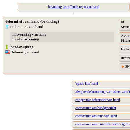
bevinding betreffende regio van hand
|
deformiteit van hand (bevinding)
Id
deformiteit van hand
Status
misvorming van hand
Assoc
handmisvorming
Findin
handafwijking
Global
Deformity of hand
Intern
SN
'spade-like' hand
afwijkende kromming van falanx van di
congenitale deformiteit van hand
contractuur van handgewricht
contractuur van huid van hand
contractuur van musculus flexor digit