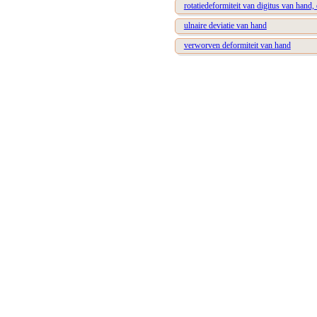
rotatiedeformiteit van digitus van hand, 
ulnaire deviatie van hand
verworven deformiteit van hand