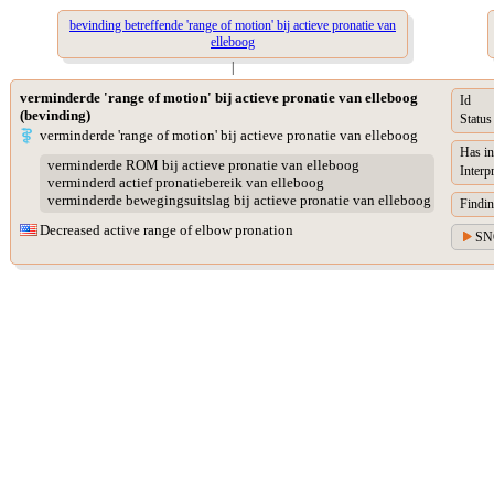
bevinding betreffende 'range of motion' bij actieve pronatie van
elleboog
|
verminderde 'range of motion' bij actieve pronatie van elleboog
Id
(bevinding)
Status
verminderde 'range of motion' bij actieve pronatie van elleboog
Has in
verminderde ROM bij actieve pronatie van elleboog
Interp
verminderd actief pronatiebereik van elleboog
verminderde bewegingsuitslag bij actieve pronatie van elleboog
Findin
Decreased active range of elbow pronation
SN