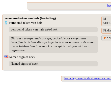
be
vernoemd teken van hals (bevinding)
Id
vernoemd teken van hals
Status
vernoemd teken van hals en/of nek
Findin
SN
Dit is een groeperend concept, bedoeld voor symptomen
betreffende de hals die zijn ingedeeld naar naam van de artsen
die ze hebben beschreven. Dit concept is niet geschikt voor
registratie.
Named sign of neck
Named signs of neck
bevinding betreffende stresstest van ce