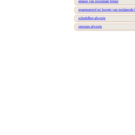
aplasie van proximale femur
geamputeerd ter hoogte van ipsilaterale
schedelbot afwezig
sternum afwezig