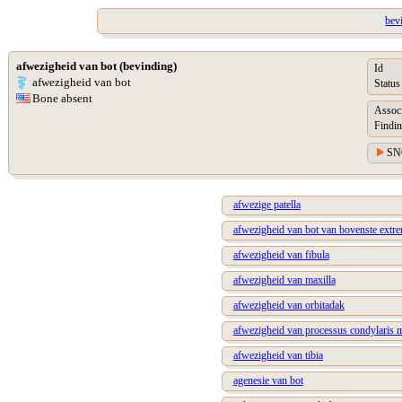
bev
afwezigheid van bot (bevinding)
Id
afwezigheid van bot
Status
Bone absent
Assoc
Findin
SN
afwezige patella
afwezigheid van bot van bovenste extrem
afwezigheid van fibula
afwezigheid van maxilla
afwezigheid van orbitadak
afwezigheid van processus condylaris 
afwezigheid van tibia
agenesie van bot