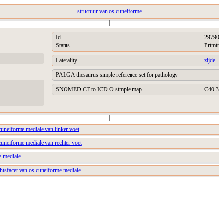
structuur van os cuneiforme
|
Id
29790
Status
Primit
Laterality
zijde
PALGA thesaurus simple reference set for pathology
SNOMED CT to ICD-O simple map
C40.3
|
cuneiforme mediale van linker voet
cuneiforme mediale van rechter voet
e mediale
htsfacet van os cuneiforme mediale