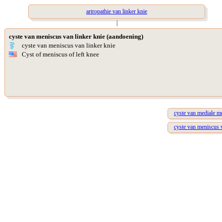
artropathie van linker knie
|
cyste van meniscus van linker knie (aandoening)
cyste van meniscus van linker knie
Cyst of meniscus of left knee
cyste van mediale me
cyste van meniscus 