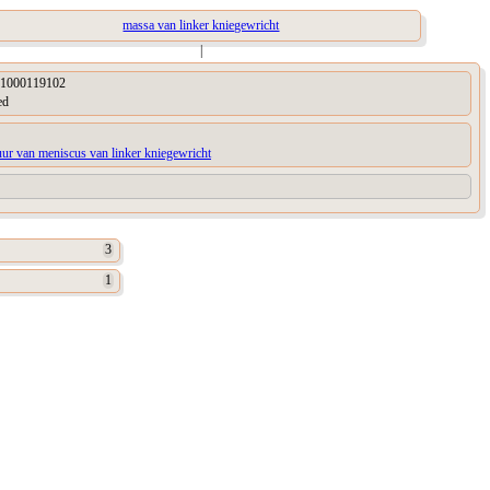
massa van linker kniegewricht
|
1000119102
ed
uur van meniscus van linker kniegewricht
3
1