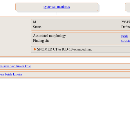
cyste van meniscus
|
Id
29615
Status
Defin
Associated morphology
cyste
Finding site
struct
SNOMED CT to ICD-10 extended map
|
niscus van linker knie
van beide knieën