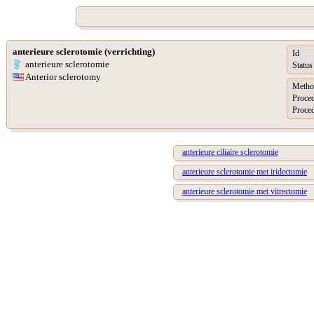
anterieure sclerotomie (verrichting)
Id
anterieure sclerotomie
Status
Anterior sclerotomy
Metho
Proce
Proced
anterieure ciliaire sclerotomie
anterieure sclerotomie met iridectomie
anterieure sclerotomie met vitrectomie