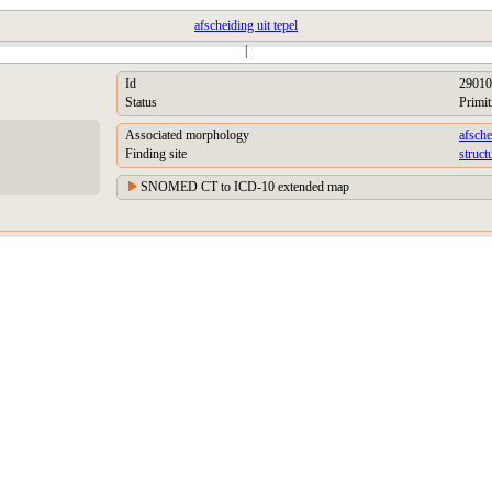
afscheiding uit tepel
|
Id
29010
Status
Primit
Associated morphology
afsche
Finding site
struct
SNOMED CT to ICD-10 extended map