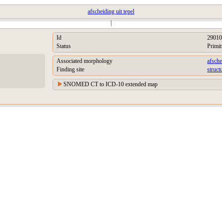
afscheiding uit tepel
|
Id
29010
Status
Primit
Associated morphology
afsche
Finding site
struct
SNOMED CT to ICD-10 extended map