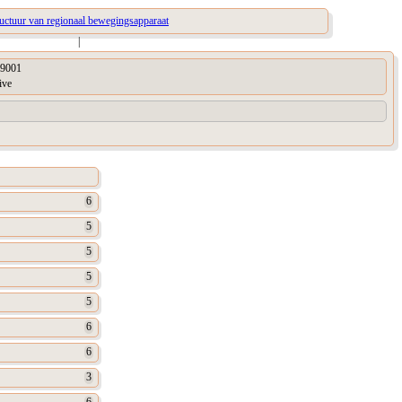
ructuur van regionaal bewegingsapparaat
|
9001
ive
6
5
5
5
5
6
6
3