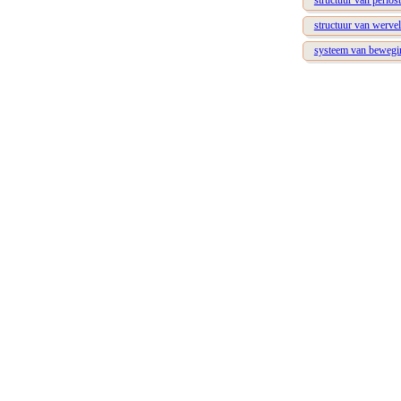
structuur van perios
structuur van werve
systeem van bewegi