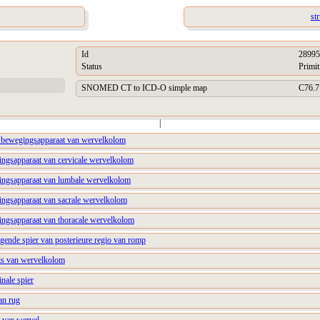
st
Id
28995
Status
Primit
SNOMED CT to ICD-O simple map
C76.7
|
n bewegingsapparaat van wervelkolom
ingsapparaat van cervicale wervelkolom
ingsapparaat van lumbale wervelkolom
ingsapparaat van sacrale wervelkolom
ingsapparaat van thoracale wervelkolom
ggende spier van posterieure regio van romp
sis van wervelkolom
inale spier
an rug