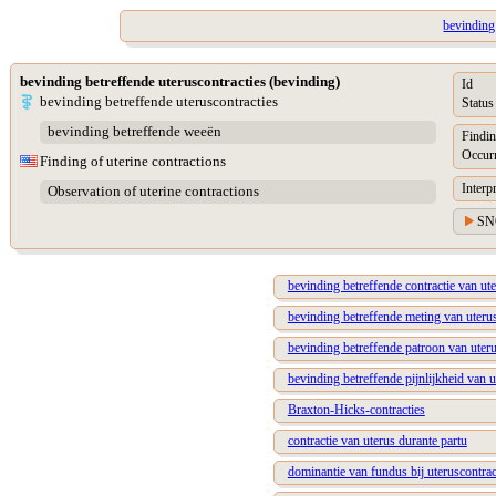
bevinding
bevinding betreffende uteruscontracties (bevinding)
Id
bevinding betreffende uteruscontracties
Status
bevinding betreffende weeën
Findin
Occur
Finding of uterine contractions
Interp
Observation of uterine contractions
SN
bevinding betreffende contractie van ut
bevinding betreffende meting van uterus
bevinding betreffende patroon van uteru
bevinding betreffende pijnlijkheid van u
Braxton-Hicks-contracties
contractie van uterus durante partu
dominantie van fundus bij uteruscontrac