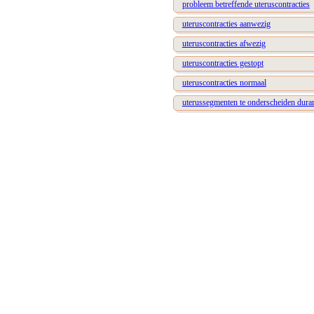
probleem betreffende uteruscontracties
uteruscontracties aanwezig
uteruscontracties afwezig
uteruscontracties gestopt
uteruscontracties normaal
uterussegmenten te onderscheiden duran