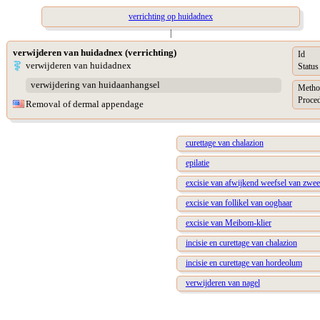
verrichting op huidadnex
|
verwijderen van huidadnex (verrichting)
Id
verwijderen van huidadnex
Status
verwijdering van huidaanhangsel
Metho
Proced
Removal of dermal appendage
curettage van chalazion
epilatie
excisie van afwijkend weefsel van zweet
excisie van follikel van ooghaar
excisie van Meibom-klier
incisie en curettage van chalazion
incisie en curettage van hordeolum
verwijderen van nagel