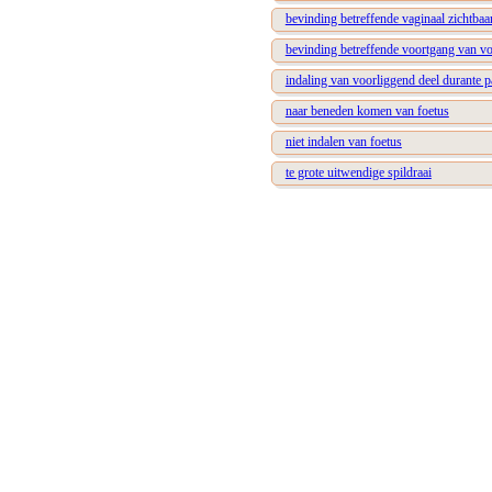
bevinding betreffende vaginaal zichtbaa
bevinding betreffende voortgang van vo
indaling van voorliggend deel durante p
naar beneden komen van foetus
niet indalen van foetus
te grote uitwendige spildraai