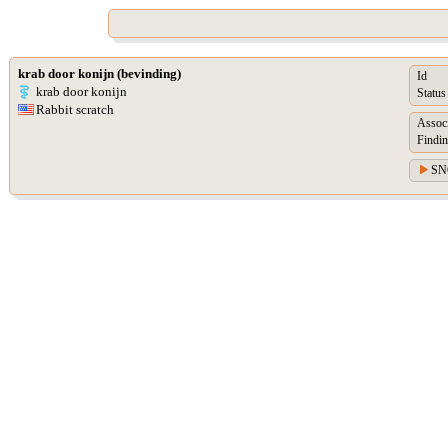
krab door konijn (bevinding)
Id
krab door konijn
Status
Rabbit scratch
Assoc
Findin
SN