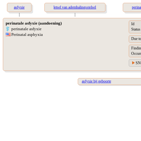
asfyxie
letsel van ademhalingsstelsel
perina
|
|
perinatale asfyxie (aandoening)
Id
perinatale asfyxie
Status
Perinatal asphyxia
Due t
Findin
Occur
SN
asfyxie bij geboorte