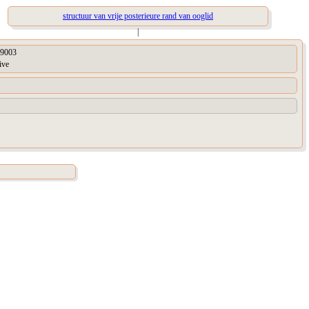
structuur van vrije posterieure rand van ooglid
|
9003
ive