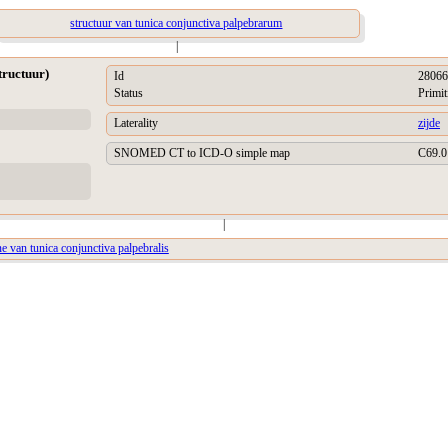
structuur van tunica conjunctiva palpebrarum
|
tructuur)
Id
28066
Status
Primit
Laterality
zijde
SNOMED CT to ICD-O simple map
C69.0
|
e van tunica conjunctiva palpebralis