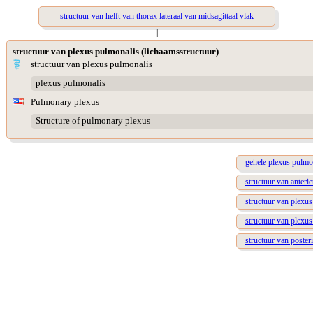
structuur van helft van thorax lateraal van midsagittaal vlak
|
structuur van plexus pulmonalis (lichaamsstructuur)
structuur van plexus pulmonalis
plexus pulmonalis
Pulmonary plexus
Structure of pulmonary plexus
gehele plexus pulmo
structuur van anteri
structuur van plexu
structuur van plexu
structuur van poster