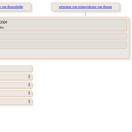
n van thoraxholte
structuur van zenuwplexus van thorax
|
2009
ive
1
1
1
1