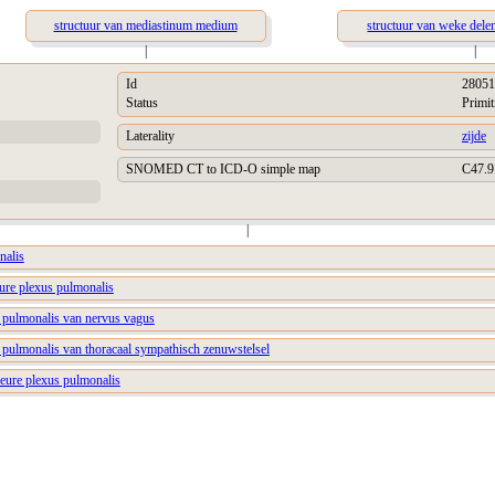
structuur van mediastinum medium
structuur van weke dele
|
|
Id
28051
Status
Primit
Laterality
zijde
SNOMED CT to ICD-O simple map
C47.9
|
nalis
eure plexus pulmonalis
s pulmonalis van nervus vagus
s pulmonalis van thoracaal sympathisch zenuwstelsel
ieure plexus pulmonalis