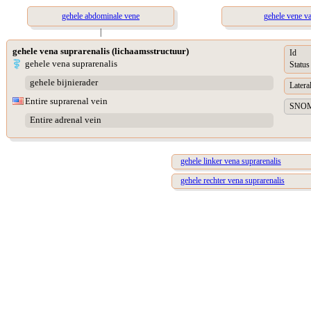
gehele abdominale vene
gehele vene v
|
gehele vena suprarenalis (lichaamsstructuur)
Id
gehele vena suprarenalis
Status
gehele bijnierader
Lateral
Entire suprarenal vein
SNOME
Entire adrenal vein
gehele linker vena suprarenalis
gehele rechter vena suprarenalis