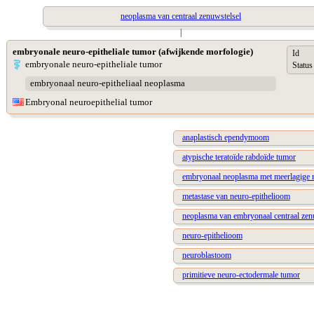
neoplasma van centraal zenuwstelsel
|
embryonale neuro-epitheliale tumor (afwijkende morfologie)
Id
embryonale neuro-epitheliale tumor
Status
embryonaal neuro-epitheliaal neoplasma
Embryonal neuroepithelial tumor
anaplastisch ependymoom
atypische teratoïde rabdoïde tumor
embryonaal neoplasma met meerlagige r
metastase van neuro-epithelioom
neoplasma van embryonaal centraal zen
neuro-epithelioom
neuroblastoom
primitieve neuro-ectodermale tumor