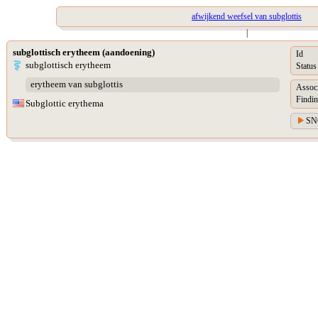
afwijkend weefsel van subglottis
|
subglottisch erytheem (aandoening)
Id
subglottisch erytheem
Status
erytheem van subglottis
Assoc
Findin
Subglottic erythema
SN