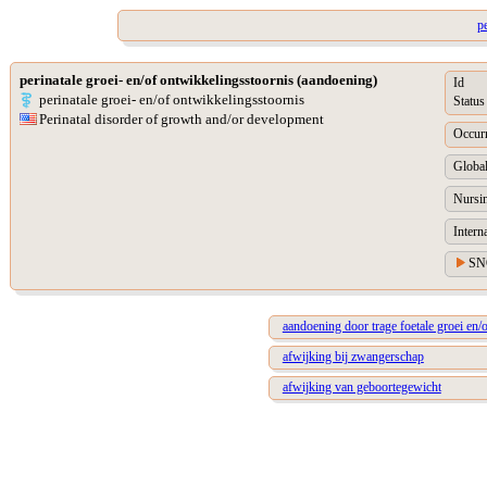
p
perinatale groei- en/of ontwikkelingsstoornis (aandoening)
Id
perinatale groei- en/of ontwikkelingsstoornis
Status
Perinatal disorder of growth and/or development
Occur
Global
Nursin
Intern
SN
aandoening door trage foetale groei en/
afwijking bij zwangerschap
afwijking van geboortegewicht