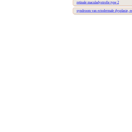
retinale maculadystrofie type 2
syndroom van ectodermale dysplasie, ec