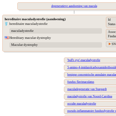
degeneratieve aandoening van macula
|
hereditaire maculadystrofie (aandoening)
Id
hereditaire maculadystrofie
Status
maculadystrofie
Assoc
Findin
Hereditary macular dystrophy
SN
Macular dystrophy
'bull's eye'-maculadystrofie
5-amino-4-imidazolcarboxamideribosid
benigne concentrische annulaire macula
fundus flavimaculatus
maculadegeneratie van Stargardt
maculadystrofie van Noord-Carolina
occulte maculadystrofie
pseudo-inflammatoire fundusdystrofie 