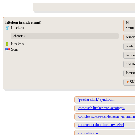
litteken (aandoening)
Id
litteken
Status
cicatrix
Assoc
litteken
Global
Scar
Genera
SNOM
Intern
SN
'patellar clunk'-syndroom
chronisch litteken van oesofagus
complex scleroserende laesie van mam
contractuur door littekenweefsel
cornealitteken