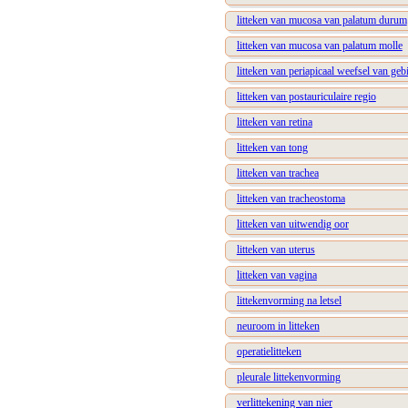
litteken van mucosa van palatum durum
litteken van mucosa van palatum molle
litteken van periapicaal weefsel van geb
litteken van postauriculaire regio
litteken van retina
litteken van tong
litteken van trachea
litteken van tracheostoma
litteken van uitwendig oor
litteken van uterus
litteken van vagina
littekenvorming na letsel
neuroom in litteken
operatielitteken
pleurale littekenvorming
verlittekening van nier