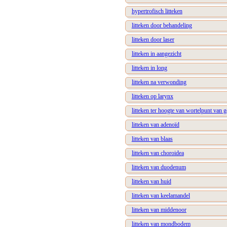
hypertrofisch litteken
litteken door behandeling
litteken door laser
litteken in aangezicht
litteken in long
litteken na verwonding
litteken op larynx
litteken ter hoogte van wortelpunt van 
litteken van adenoïd
litteken van blaas
litteken van choroidea
litteken van duodenum
litteken van huid
litteken van keelamandel
litteken van middenoor
litteken van mondbodem