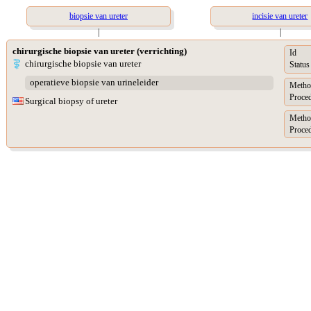
biopsie van ureter
incisie van ureter
|
|
chirurgische biopsie van ureter (verrichting)
Id
chirurgische biopsie van ureter
Status
operatieve biopsie van urineleider
Metho
Proced
Surgical biopsy of ureter
Metho
Proced