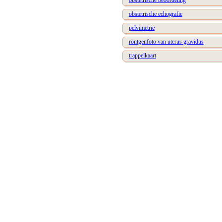
obstetrische beoordeling
obstetrische echografie
pelvimetrie
röntgenfoto van uterus gravidus
trappelkaart