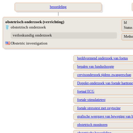
beoordeling
|
obstetrisch onderzoek (verrichting)
Id
obstetrisch onderzoek
Status
verloskundig onderzoek
Metho
Obstetric investigation
beeldvormend onderzoek van foetus
bepalen van fundushoogte
cervixonderzoek tijdens zwangerschap
Doppler-onderzoek van foetale harttone
foetaal ECG
foetale stimulatietest
foetale stresstest met oxytocine
grafische weergave van beweging van b
obstetrisch monitoren