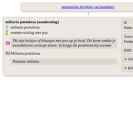
anatomische afwijking van huidadnex
|
miliaria pustulosa (aandoening)
Id
miliaria pustulosa
Status
warmte-uitslag met pus
Assoc
Dit zijn bultjes of blaasjes met pus op je huid. Dit komt omdat je
Findin
zweetklieren verstopt zitten. Je krijgt dit probleem bij warmte.
DHD Di
Miliaria pustulosa
SN
Pustular miliaria
RIV