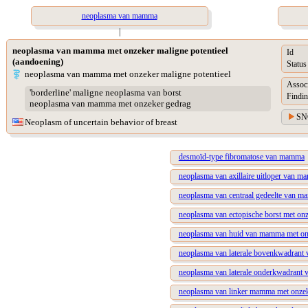
neoplasma van mamma
|
neoplasma van mamma met onzeker maligne potentieel
Id
(aandoening)
Status
neoplasma van mamma met onzeker maligne potentieel
Assoc
'borderline' maligne neoplasma van borst
Findin
neoplasma van mamma met onzeker gedrag
SN
Neoplasm of uncertain behavior of breast
desmoïd-type fibromatose van mamma
neoplasma van axillaire uitloper van m
neoplasma van centraal gedeelte van m
neoplasma van ectopische borst met onz
neoplasma van huid van mamma met onz
neoplasma van laterale bovenkwadrant 
neoplasma van laterale onderkwadrant 
neoplasma van linker mamma met onzeke