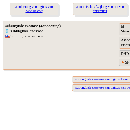
aandoening van digitus van
anatomische afwijking van bot van
hand of voet
extremiteit
|
|
subunguale exostose (aandoening)
Id
subunguale exostose
Status
Subungual exostosis
Assoc
Findin
DHD Di
SN
subunguale exostose van digitus I van 
subunguale exostose van digitus van voet