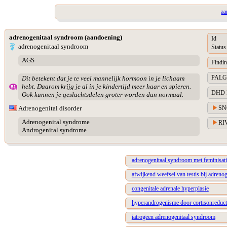
aa
adrenogenitaal syndroom (aandoening)
Id
adrenogenitaal syndroom
Status
AGS
Findin
PALGA 
Dit betekent dat je te veel mannelijk hormoon in je lichaam
hebt. Daarom krijg je al in je kindertijd meer haar en spieren.
DHD Di
Ook kunnen je geslachtsdelen groter worden dan normaal.
SN
Adrenogenital disorder
Adrenogenital syndrome
RIV
Androgenital syndrome
adrenogenitaal syndroom met feminisati
afwijkend weefsel van testis bij adreno
congenitale adrenale hyperplasie
hyperandrogenisme door cortisonreducta
iatrogeen adrenogenitaal syndroom