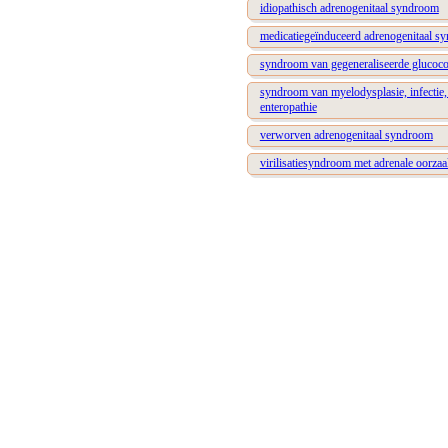
idiopathisch adrenogenitaal syndroom
medicatiegeïnduceerd adrenogenitaal s
syndroom van gegeneraliseerde glucocor
syndroom van myelodysplasie, infectie, g
enteropathie
verworven adrenogenitaal syndroom
virilisatiesyndroom met adrenale oorzaa