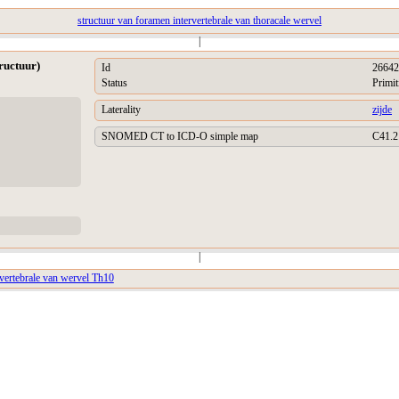
structuur van foramen intervertebrale van thoracale wervel
|
ructuur)
Id
26642
Status
Primit
Laterality
zijde
SNOMED CT to ICD-O simple map
C41.2
|
rvertebrale van wervel Th10