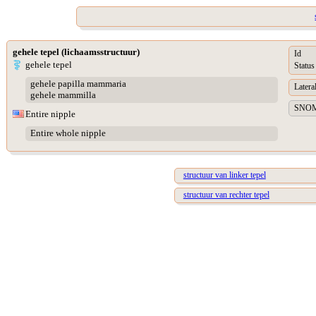
gehele tepel (lichaamsstructuur)
Id
gehele tepel
Status
gehele papilla mammaria
Lateral
gehele mammilla
SNOME
Entire nipple
Entire whole nipple
structuur van linker tepel
structuur van rechter tepel