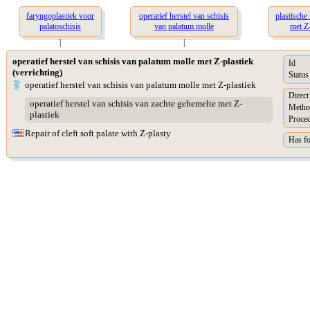
faryngoplastiek voor
operatief herstel van schisis
plastische 
palatoschisis
van palatum molle
met Z-
|
|
operatief herstel van schisis van palatum molle met Z-plastiek
Id
(verrichting)
Status
operatief herstel van schisis van palatum molle met Z-plastiek
Direct
operatief herstel van schisis van zachte gehemelte met Z-
Metho
plastiek
Proced
Repair of cleft soft palate with Z-plasty
Has f