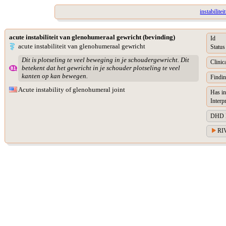
instabilite
acute instabiliteit van glenohumeraal gewricht (bevinding)
Id
acute instabiliteit van glenohumeraal gewricht
Status
Dit is plotseling te veel beweging in je schoudergewricht. Dit
Clinic
betekent dat het gewricht in je schouder plotseling te veel
kanten op kan bewegen.
Findin
Acute instability of glenohumeral joint
Has in
Interp
DHD Di
RIV