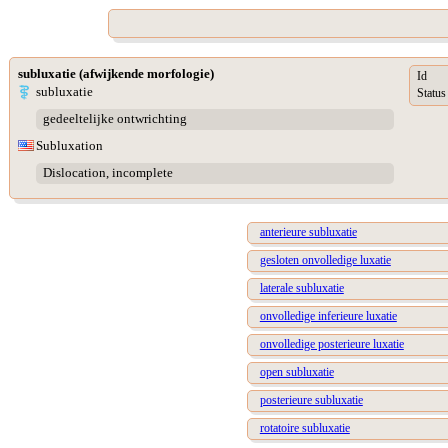
subluxatie (afwijkende morfologie)
Id
subluxatie
Status
gedeeltelijke ontwrichting
Subluxation
Dislocation, incomplete
anterieure subluxatie
gesloten onvolledige luxatie
laterale subluxatie
onvolledige inferieure luxatie
onvolledige posterieure luxatie
open subluxatie
posterieure subluxatie
rotatoire subluxatie