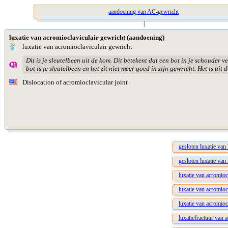
aandoening van AC-gewricht
|
luxatie van acromioclaviculair gewricht (aandoening)
luxatie van acromioclaviculair gewricht
Dit is je sleutelbeen uit de kom. Dit betekent dat een bot in je schouder ve
bot is je sleutelbeen en het zit niet meer goed in zijn gewricht. Het is uit 
Dislocation of acromioclavicular joint
gesloten luxatie van
gesloten luxatie van
luxatie van acromioc
luxatie van acromioc
luxatie van acromioc
luxatiefractuur van 