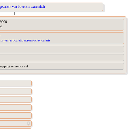
 gewricht van bovenste extremiteit
|
9000
ed
e
uur van articulatio acromioclavicularis
apping reference set
3