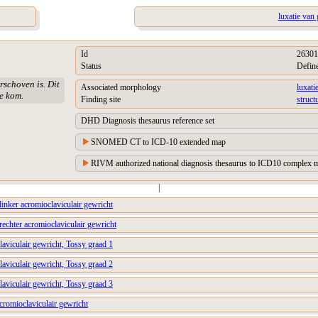
luxatie van
Id
26301
Status
Defin
rschoven is. Dit
Associated morphology
luxati
de kom.
Finding site
struct
DHD Diagnosis thesaurus reference set
SNOMED CT to ICD-10 extended map
RIVM authorized national diagnosis thesaurus to ICD10 complex m
|
 linker acromioclaviculair gewricht
 rechter acromioclaviculair gewricht
laviculair gewricht, Tossy graad 1
laviculair gewricht, Tossy graad 2
laviculair gewricht, Tossy graad 3
acromioclaviculair gewricht