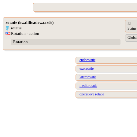
rotatie (kwalificatiewaarde)
Id
rotatie
Status
Rotation - action
Global
Rotation
endorotatie
exorotatie
laterorotatie
mediorotatie
operatieve rotatie