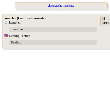
chirurgische handeling
|
kantelen (kwalificatiewaarde)
Id
kantelen
Status
omrollen
Keeling - action
Keeling