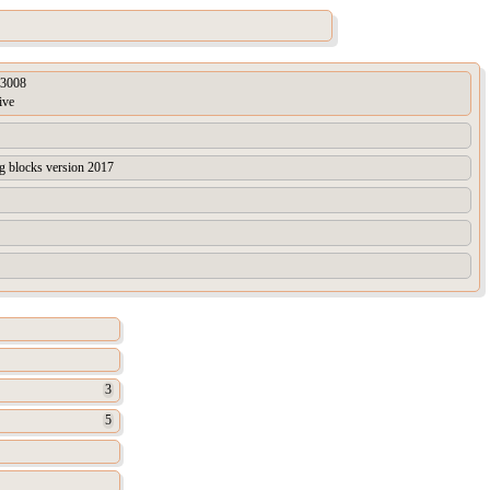
3008
ive
ng blocks version 2017
3
5