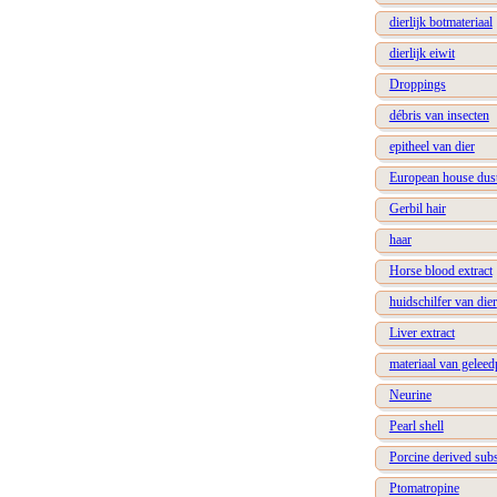
dierlijk botmateriaal
dierlijk eiwit
Droppings
débris van insecten
epitheel van dier
European house dust
Gerbil hair
haar
Horse blood extract
huidschilfer van dier
Liver extract
materiaal van geleed
Neurine
Pearl shell
Porcine derived sub
Ptomatropine