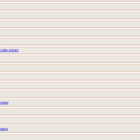
 mite extract
potige
stance