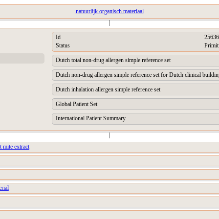
natuurlijk organisch materiaal
|
Id
25636
Status
Primit
Dutch total non-drug allergen simple reference set
Dutch non-drug allergen simple reference set for Dutch clinical buildi
Dutch inhalation allergen simple reference set
Global Patient Set
International Patient Summary
|
 mite extract
rial