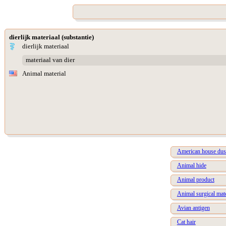
dierlijk materiaal (substantie)
dierlijk materiaal
materiaal van dier
Animal material
American house dust
Animal hide
Animal product
Animal surgical mate
Avian antigen
Cat hair