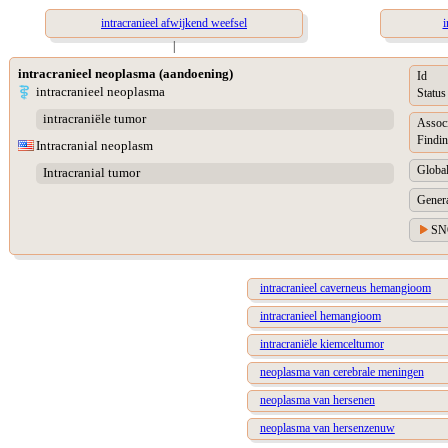
intracranieel afwijkend weefsel
i
|
intracranieel neoplasma (aandoening)
Id
intracranieel neoplasma
Status
intracraniële tumor
Assoc
Findin
Intracranial neoplasm
Global
Intracranial tumor
Genera
SN
intracranieel caverneus hemangioom
intracranieel hemangioom
intracraniële kiemceltumor
neoplasma van cerebrale meningen
neoplasma van hersenen
neoplasma van hersenzenuw