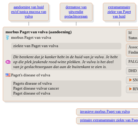
aandoening van huid
dermatose van
extramammaire
en/of tunica mucosa van
uitwendig
ziekte van Paget
vulva
geslachtsorgaan
van huid
|
|
|
morbus Paget van vulva (aandoening)
Id
morbus Paget van vulva
Status
ziekte van Paget van vulva
Assoc
Findin
Dit betekent dat je kanker hebt in de huid van je vulva. Je hebt
PALGA 
op die plek jeukende rood-witte plekken. Je vulva is het deel
van je geslachtsorgaan dat aan de buitenkant te zien is.
DHD Di
Paget's disease of vulva
SN
Pagets disease of vulva
Paget disease vulvar cancer
RIV
Paget disease of vulva
invasieve morbus Paget van vulva
primaire extramammaire ziekte van Page